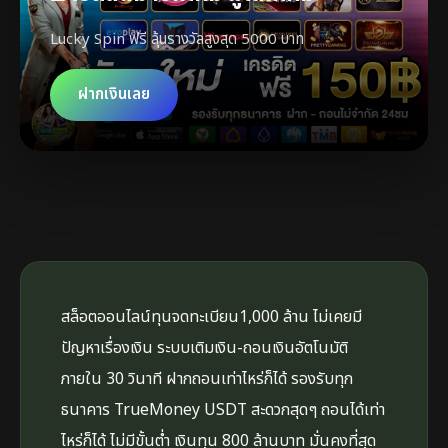
Lucky Spin ฟรี ลุ้นรางวัลสูงสุด 5000 บาท
ฝากเงินเลย
สล็อตออนไลน์ทุนจดทะเบียน1,000 ล้าน ไม่เคยมี
ปัญหาเรื่องเงิน ระบบเติมเงิน-ถอนเงินอัตโนมัติ
ภายใน 30 วินาที ฝากถอนเท่าไหร่ก็ได้ รองรับทุก
ธนาคาร TrueMoney USDT สะดวกสุดๆ ถอนได้เท่า
ไหร่ก็ได้ ไม่มีขั้นต่ำ เงินทุน 800 ล้านบาท มั่นคงที่สุด