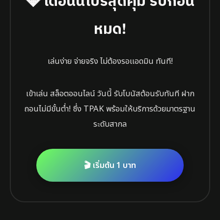
💎 เดือนนี้โปรสุดคุ้ม รีบก่อน
หมด!
เล่นง่าย จ่ายจริง ไม่ต้องรอแอดมิน ทันที!
เข้าเล่น สล็อตออนไลน์ วันนี้ รับโบนัสต้อนรับทันที ฝาก
ถอนไม่มีขั้นต่ำ! ซึ่ง TPAK พร้อมให้บริการด้วยมาตรฐาน
ระดับสากล
🎬 เริ่มต้น 1 บาท