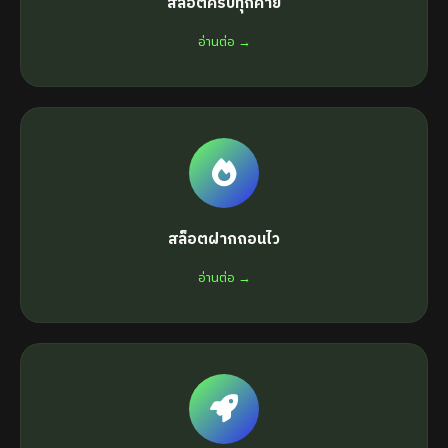
สล็อตครบทุกค่าย
อ่านต่อ →
สล็อตฝากถอนไว
อ่านต่อ →